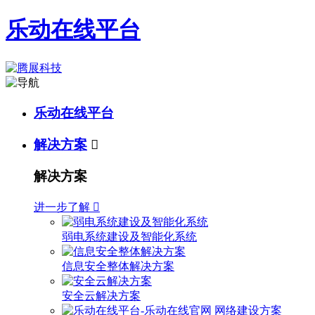
乐动在线平台
乐动在线平台
解决方案

解决方案
进一步了解

弱电系统建设及智能化系统
信息安全整体解决方案
安全云解决方案