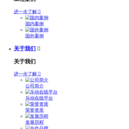
进一步了解

国内案例
国外案例
关于我们

关于我们
进一步了解

公司简介
乐动在线平台
荣誉资质
发展历程