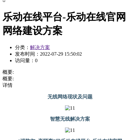

乐动在线平台-乐动在线官网
网络建设方案
分类：
解决方案
发布时间：
2022-07-29 15:50:02
访问量：
0
概要:
概要:
详情
无线网络现状及问题
智慧无线解决方案