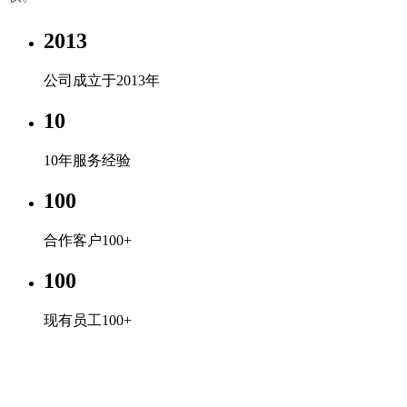
2013
公司成立于2013年
10
10年服务经验
100
合作客户100+
100
现有员工100+
乐动在线平台