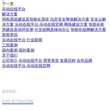
下一页
乐动在线平台
解决方案
弱电系统建设及智能化系统
信息安全整体解决方案
安全云解
决方案
乐动在线平台-乐动在线官网 网络建设方案
智能化机
房建设及动环监测
分支组网及移动办公
智能化组网解决方案
新闻资讯
乐动在线平台
行业新闻
工程案例
国内案例
国外案例
关于我们
公司简介
乐动在线平台
荣誉资质
发展历程
合作品牌
乐动在线平台-乐动在线官网
乐动在线平台-乐动在线官网
服务热线：
020-87566596