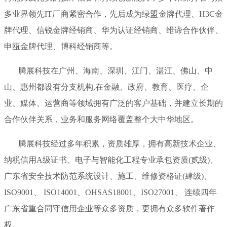
多业界领先IT厂商紧密合作，先后成为绿盟金牌代理、H3C金
牌代理、信锐金牌经销商、华为认证经销商、维谛合作伙伴、
申瓯金牌代理、博科经销商等。
腾展科技在广州、海南、深圳、江门、湛江、佛山、中
山、惠州都设有分支机构,在金融、政府、教育、医疗、企
业、媒体、运营商等领域拥有广泛的客户基础，并建立长期的
合作伙伴关系，业务和服务网络覆盖整个大中华地区。
腾展科技经过多年积累，资质雄厚，拥有高新技术企业、
纳税信用A级证书、电子与智能化工程专业承包资质(贰级)、
广东省安全技术防范系统设计、施工、维修资格证(肆级)、
ISO9001、 ISO14001、OHSAS18001、ISO27001、 连续四年
广东省重合同守信用企业等众多资质，更拥有众多软件著作
权。