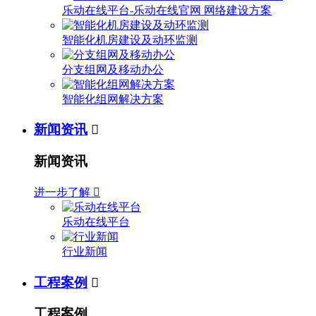
乐动在线平台-乐动在线官网 网络建设方案
智能化机房建设及动环监测
分支组网及移动办公
智能化组网解决方案
新闻资讯

新闻资讯
进一步了解

乐动在线平台
行业新闻
工程案例

工程案例