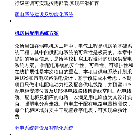
行级空调可实现按需部署,实现平滑扩容
弱电系统建设及智能化系统
机房供配电系统方案
众所周知在弱电机房工程中，电气工程是机房的基础系
统工程，其中的供配电系统的可靠性是极高的。本章中
提到的项目信息，是给学校机房工程设计的机房供配电
系统方案。 供配电系统的安全性、可靠性、可维护性和
在线扩展性是本次项目的重点。本项目供电系统计划采
用UPS和市电双路供电设计，基于预算成本考虑，本期
项目只做市电配电动力柜及配套供电线路，并预留UPS
配电柜安装位置及UPS供电线路线槽走线空间。配电线
缆、配电柜及相应的电路，以满足用电峰值为其设计负
荷。强弱电分离走线。市电主干配有电路电量检测仪，
每个机柜区域分支主干配置数字电表，可实现单独计
费。
弱电系统建设及智能化系统